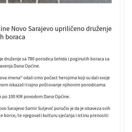
ine Novo Sarajevo upriličeno druženje
ih boraca
e druženje sa 780 porodica šehida i poginulih boraca sa
žavanja Dana Općine.
va imena“ odali smo počast herojima koji su dali svoje
dnom iskazali trajno poštovanje njihovim porodicama.
eno po 100 KM povodom Dana Općine.
o Sarajevo Samir Suljević poručio je da je obaveza svih
 borce, te njegovati kulturu sjećanja i istinu prenositi