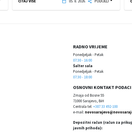
ČITAJ VIŠE
05. 8. 2026.
PODIJELI
Č
RADNO VRIJEME
Ponedjeljak - Petak
07:30 - 16:00
Šalter sala
Ponedjeljak - Petak
07:30 - 18:00
OSNOVNI KONTAKT PODACI
Zmaja od Bosne 55
71000 Sarajevo, BiH
Centrala tel:
+387 33 492-100
e-mail:
novosarajevo@novosaraj
Depozitni račun (račun za priku
javnih prihoda):