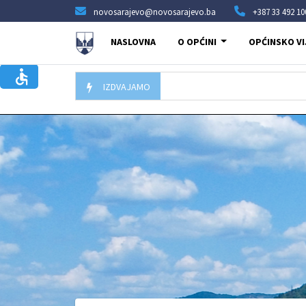
novosarajevo@novosarajevo.ba
+387 33 492 10
NASLOVNA
O OPĆINI
OPĆINSKO VI
IZDVAJAMO