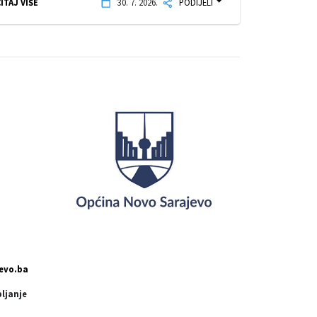
ITAJ VIŠE
30. 7. 2026.
PODIJELI
evo.ba
pljanje