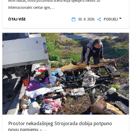
Novi teatar, nova pozorišna scena koja djeluje u okviru JU
Internacionalni centar igre, ...
ČITAJ VIŠE
03. 8. 2026.
PODIJELI
Prostor nekadašnjeg Strojorada dobija potpuno
novu namjenu – ...