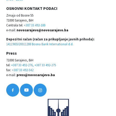
OSNOVNI KONTAKT PODACI
Zmaja od Bosne 55
71000 Sarajevo, BiH
Centrala tel:
+387 33 492-100
e-mail:
novosarajevo@novosarajevo.ba
Depozitni račun (račun za prikupljanje javnih prihoda):
1411965320011288 Bosna Bank International d.d.
Press
71000 Sarajevo, BiH
tel:
+387 33 492-276, +387 33 492-275
fax:
+387 33 492-342
e-mail:
press@novosarajevo.ba