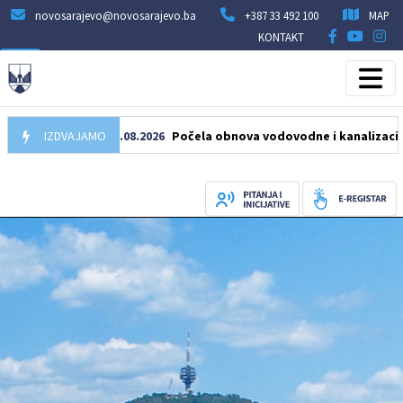
novosarajevo@novosarajevo.ba
+387 33 492 100
MAP
KONTAKT
IZDVAJAMO
05.08.2026
Počela obnova vodovodne i kanalizacione mreže