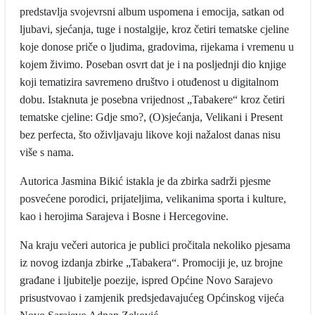
predstavlja svojevrsni album uspomena i emocija, satkan od
ljubavi, sjećanja, tuge i nostalgije, kroz četiri tematske cjeline
koje donose priče o ljudima, gradovima, rijekama i vremenu u
kojem živimo. Poseban osvrt dat je i na posljednji dio knjige
koji tematizira savremeno društvo i otuđenost u digitalnom
dobu. Istaknuta je posebna vrijednost „Tabakere“ kroz četiri
tematske cjeline: Gdje smo?, (O)sjećanja, Velikani i Present
bez perfecta, što oživljavaju likove koji nažalost danas nisu
više s nama.
Autorica Jasmina Bikić istakla je da zbirka sadrži pjesme
posvećene porodici, prijateljima, velikanima sporta i kulture,
kao i herojima Sarajeva i Bosne i Hercegovine.
Na kraju večeri autorica je publici pročitala nekoliko pjesama
iz novog izdanja zbirke „Tabakera“. Promociji je, uz brojne
građane i ljubitelje poezije, ispred Općine Novo Sarajevo
prisustvovao i zamjenik predsjedavajućeg Općinskog vijeća