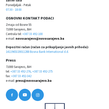
Šalter sala
Ponedjeljak - Petak
07:30 - 18:00
OSNOVNI KONTAKT PODACI
Zmaja od Bosne 55
71000 Sarajevo, BiH
Centrala tel:
+387 33 492-100
e-mail:
novosarajevo@novosarajevo.ba
Depozitni račun (račun za prikupljanje javnih prihoda):
1411965320011288 Bosna Bank International d.d.
Press
71000 Sarajevo, BiH
tel:
+387 33 492-276, +387 33 492-275
fax:
+387 33 492-342
e-mail:
press@novosarajevo.ba