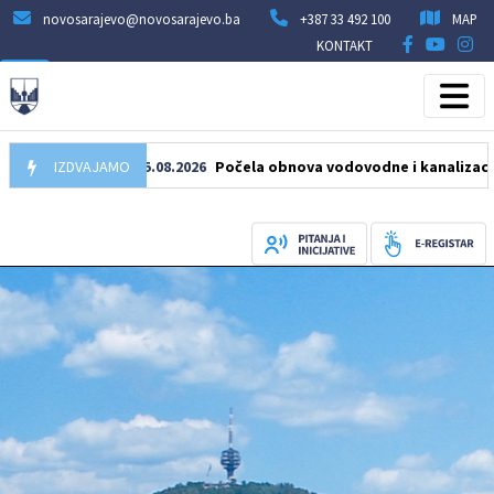
novosarajevo@novosarajevo.ba
+387 33 492 100
MAP
KONTAKT
IZDVAJAMO
05.08.2026
Počela obnova vodovodne i kanalizacione mrež