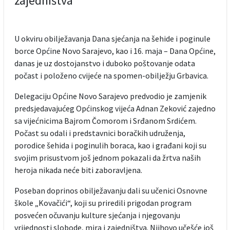
zajedništva
U okviru obilježavanja Dana sjećanja na šehide i poginule
borce Općine Novo Sarajevo, kao i 16. maja – Dana Općine,
danas je uz dostojanstvo i duboko poštovanje odata
počast i položeno cvijeće na spomen-obilježju Grbavica.
Delegaciju Općine Novo Sarajevo predvodio je zamjenik
predsjedavajućeg Općinskog vijeća Adnan Zeković zajedno
sa vijećnicima Bajrom Čomorom i Srđanom Srdićem.
Počast su odali i predstavnici boračkih udruženja,
porodice šehida i poginulih boraca, kao i građani koji su
svojim prisustvom još jednom pokazali da žrtva naših
heroja nikada neće biti zaboravljena.
Poseban doprinos obilježavanju dali su učenici Osnovne
škole „Kovačići“, koji su priredili prigodan program
posvećen očuvanju kulture sjećanja i njegovanju
vrijednosti slobode, mira i zajedništva. Njihovo učešće još