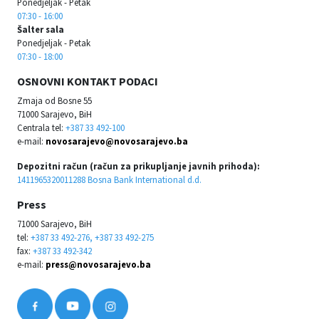
Ponedjeljak - Petak
07:30 - 16:00
Šalter sala
Ponedjeljak - Petak
07:30 - 18:00
OSNOVNI KONTAKT PODACI
Zmaja od Bosne 55
71000 Sarajevo, BiH
Centrala tel:
+387 33 492-100
e-mail:
novosarajevo@novosarajevo.ba
Depozitni račun (račun za prikupljanje javnih prihoda):
1411965320011288 Bosna Bank International d.d.
Press
71000 Sarajevo, BiH
tel:
+387 33 492-276, +387 33 492-275
fax:
+387 33 492-342
e-mail:
press@novosarajevo.ba