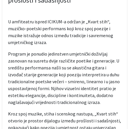
prošlosti i sadašnjosti
U amfiteatru ispred ICIKUM-a održan je „Kvart stih“,
muzičko-poetski performans koji kroz spoj poezije i
muzike istražuje odnos između tradicije i savremenog
umjetničkog izraza.
Program je ponudio jedinstven umjetnički doživljaj
zasnovan na susretu dvije različite poetike i generacije. U
središtu performansa našli su se akustična gitara i
izvođač starije generacije koji poeziju interpretira u duhu
tradicionalne poetske večeri – smireno, linearno i u jasno
uspostavljenoj formi. Njihov vizuelni identitet pratio je
estetiku elegancije, discipline i kontinuiteta, dodatno
naglašavajući vrijednosti tradicionalnog izraza.
Kroz spoj muzike, stiha i scenskog nastupa, „Kvart stih“
otvorio je prostor dijalogu između prošlosti i sadašnjosti,
pokazujući kako poezija i umjetnost ostaju univerzalan