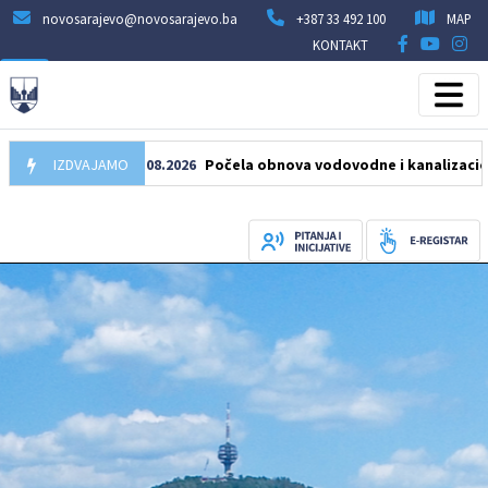
novosarajevo@novosarajevo.ba
+387 33 492 100
MAP
KONTAKT
IZDVAJAMO
05.08.2026
Počela obnova vodovodne i kanalizacione mrež