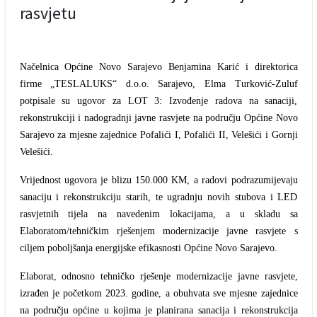
rasvjetu
Načelnica Općine Novo Sarajevo Benjamina Karić i direktorica
firme „TESLALUKS“ d.o.o. Sarajevo, Elma Turković-Zuluf
potpisale su ugovor za LOT 3: Izvođenje radova na sanaciji,
rekonstrukciji i nadogradnji javne rasvjete na području Općine Novo
Sarajevo za mjesne zajednice Pofalići I, Pofalići II, Velešići i Gornji
Velešići.
Vrijednost ugovora je blizu 150.000 KM, a radovi podrazumijevaju
sanaciju i rekonstrukciju starih, te ugradnju novih stubova i LED
rasvjetnih tijela na navedenim lokacijama, a u skladu sa
Elaboratom/tehničkim rješenjem modernizacije javne rasvjete s
ciljem poboljšanja energijske efikasnosti Općine Novo Sarajevo.
Elaborat, odnosno tehničko rješenje modernizacije javne rasvjete,
izrađen je početkom 2023. godine, a obuhvata sve mjesne zajednice
na području općine u kojima je planirana sanacija i rekonstrukcija