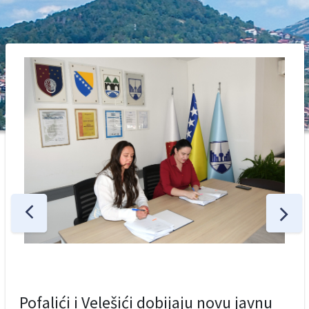
Pofalići i Velešići dobijaju novu javnu