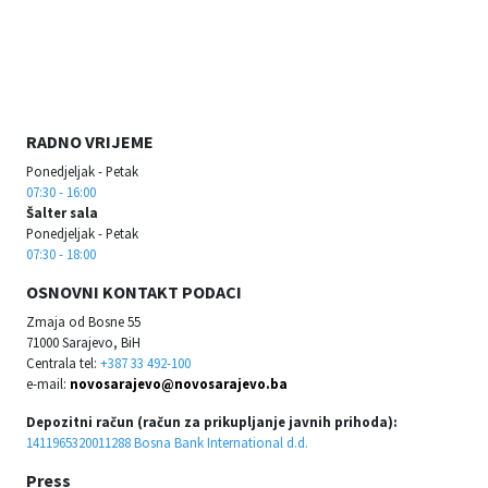
RADNO VRIJEME
Ponedjeljak - Petak
07:30 - 16:00
Šalter sala
Ponedjeljak - Petak
07:30 - 18:00
OSNOVNI KONTAKT PODACI
Zmaja od Bosne 55
71000 Sarajevo, BiH
Centrala tel:
+387 33 492-100
e-mail:
novosarajevo@novosarajevo.ba
Depozitni račun (račun za prikupljanje javnih prihoda):
1411965320011288 Bosna Bank International d.d.
Press