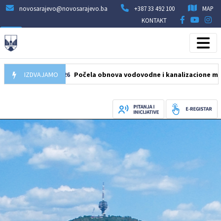
novosarajevo@novosarajevo.ba
+387 33 492 100
MAP
KONTAKT
05.08.2026
IZDVAJAMO
Počela obnova vodovodne i kanalizacione mreže u ul