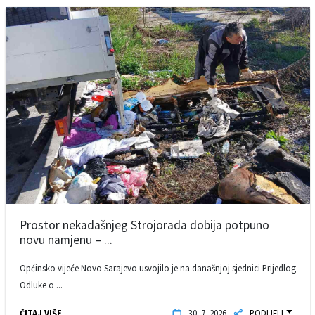
Prostor nekadašnjeg Strojorada dobija potpuno
novu namjenu – ...
Općinsko vijeće Novo Sarajevo usvojilo je na današnjoj sjednici Prijedlog
Odluke o ...
ČITAJ VIŠE
30. 7. 2026.
PODIJELI