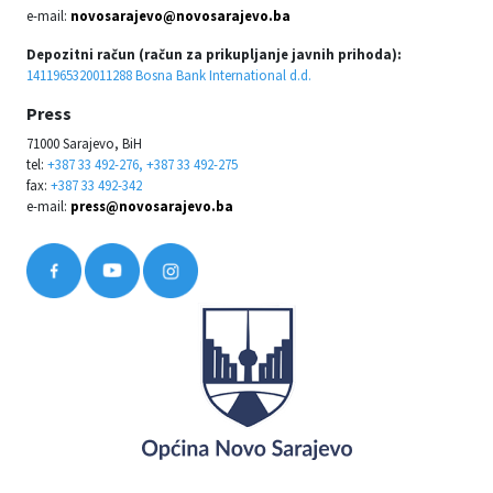
e-mail:
novosarajevo@novosarajevo.ba
Depozitni račun (račun za prikupljanje javnih prihoda):
1411965320011288 Bosna Bank International d.d.
Press
71000 Sarajevo, BiH
tel:
+387 33 492-276, +387 33 492-275
fax:
+387 33 492-342
e-mail:
press@novosarajevo.ba