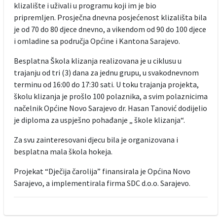
klizalište i uživali u programu koji im je bio
pripremljen. Prosječna dnevna posjećenost klizališta bila
je od 70 do 80 djece dnevno, a vikendom od 90 do 100 djece
i omladine sa područja Općine i Kantona Sarajevo.
Besplatna Škola klizanja realizovana je u ciklusu u
trajanju od tri (3) dana za jednu grupu, u svakodnevnom
terminu od 16:00 do 17:30 sati. U toku trajanja projekta,
školu klizanja je prošlo 100 polaznika, a svim polaznicima
načelnik Općine Novo Sarajevo dr. Hasan Tanović dodijelio
je diploma za uspješno pohađanje „ škole klizanja“.
Za svu zainteresovani djecu bila je organizovana i
besplatna mala škola hokeja.
Projekat “Dječija čarolija” finansirala je Općina Novo
Sarajevo, a implementirala firma SDC d.o.o. Sarajevo.