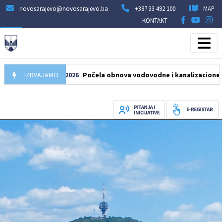
novosarajevo@novosarajevo.ba
+387 33 492 100
MAP
KONTAKT
IZDVAJAMO
05.08.2026
Počela obnova vodovodne i kanalizacione mreže u 