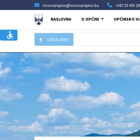
novosarajevo@novosarajevo.ba
+387 33 492 10
NASLOVNA
O OPĆINI
OPĆINSKO VI
IZDVAJAMO