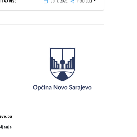
ITAJ VIŠE
30. 7. 2026.
PODIJELI
evo.ba
pljanje