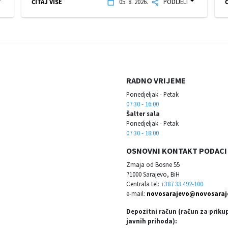
ČITAJ VIŠE
05. 8. 2026.
PODIJELI
Č
RADNO VRIJEME
Ponedjeljak - Petak
07:30 - 16:00
Šalter sala
Ponedjeljak - Petak
07:30 - 18:00
OSNOVNI KONTAKT PODACI
Zmaja od Bosne 55
71000 Sarajevo, BiH
Centrala tel:
+387 33 492-100
e-mail:
novosarajevo@novosaraj
Depozitni račun (račun za priku
javnih prihoda):