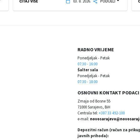
ČITAJ VIŠE
03. 8. 2026.
PODIJELI
Č
RADNO VRIJEME
Ponedjeljak - Petak
07:30 - 16:00
Šalter sala
Ponedjeljak - Petak
07:30 - 18:00
OSNOVNI KONTAKT PODACI
Zmaja od Bosne 55
71000 Sarajevo, BiH
Centrala tel:
+387 33 492-100
e-mail:
novosarajevo@novosaraj
Depozitni račun (račun za priku
javnih prihoda):