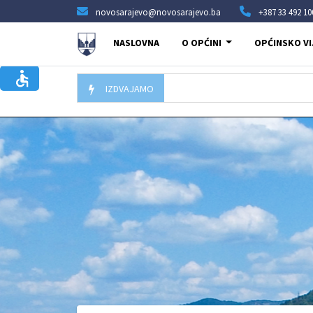
novosarajevo@novosarajevo.ba
+387 33 492 10
NASLOVNA
O OPĆINI
OPĆINSKO VI
IZDVAJAMO