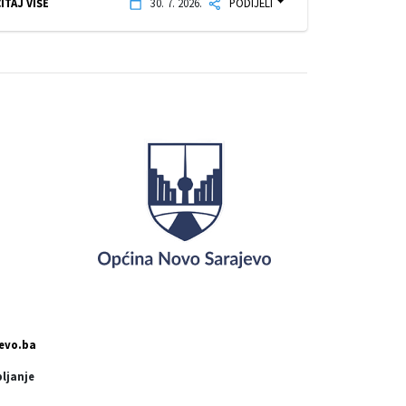
ITAJ VIŠE
30. 7. 2026.
PODIJELI
evo.ba
pljanje