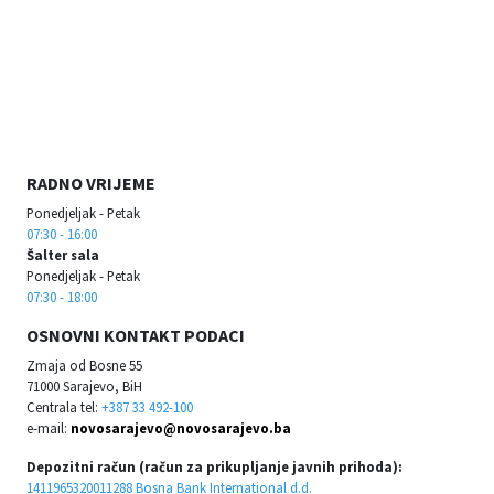
RADNO VRIJEME
Ponedjeljak - Petak
07:30 - 16:00
Šalter sala
Ponedjeljak - Petak
07:30 - 18:00
OSNOVNI KONTAKT PODACI
Zmaja od Bosne 55
71000 Sarajevo, BiH
Centrala tel:
+387 33 492-100
e-mail:
novosarajevo@novosarajevo.ba
Depozitni račun (račun za prikupljanje javnih prihoda):
1411965320011288 Bosna Bank International d.d.