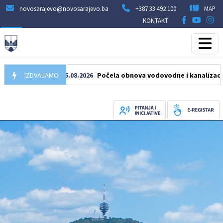
novosarajevo@novosarajevo.ba
+387 33 492 100
MAP
KONTAKT
IZDVAJAMO
05.08.2026
Počela obnova vodovodne i kanalizacione mre