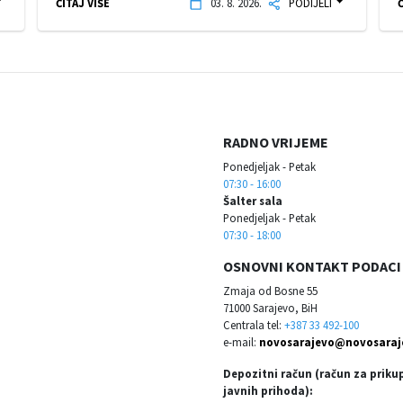
ČITAJ VIŠE
03. 8. 2026.
PODIJELI
Č
RADNO VRIJEME
Ponedjeljak - Petak
07:30 - 16:00
Šalter sala
Ponedjeljak - Petak
07:30 - 18:00
OSNOVNI KONTAKT PODACI
Zmaja od Bosne 55
71000 Sarajevo, BiH
Centrala tel:
+387 33 492-100
e-mail:
novosarajevo@novosaraj
Depozitni račun (račun za priku
javnih prihoda):