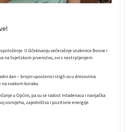
ve!
spoloženje. U iščekivanju večerašnje utakmice Bosne i
va na Svjetskom prvenstvu, svi s nestrpljenjem
dni dan – brojni uposlenici stigli su u dresovima
e na svakom koraku.
čanje u Općini, pa su se radost mladenaca i navijačka
oj osmijeha, zajedništva i pozitivne energije.