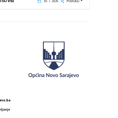
ITAJ VIŠE
30. 7. 2026.
PODIJELI
evo.ba
pljanje