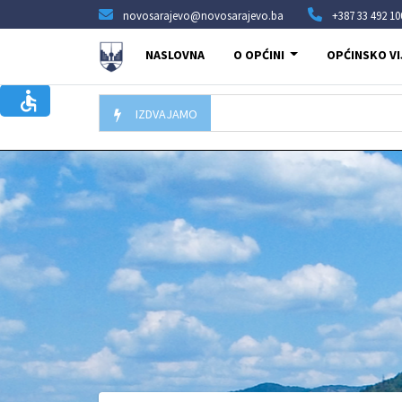
novosarajevo@novosarajevo.ba
+387 33 492 10
NASLOVNA
O OPĆINI
OPĆINSKO VI
IZDVAJAMO