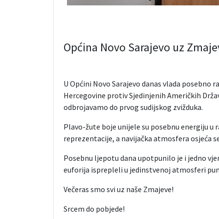
Općina Novo Sarajevo uz Zmaje
U Općini Novo Sarajevo danas vlada posebno ra
Hercegovine protiv Sjedinjenih Američkih Drža
odbrojavamo do prvog sudijskog zvižduka.
Plavo-žute boje unijele su posebnu energiju u ra
reprezentacije, a navijačka atmosfera osjeća s
Posebnu ljepotu dana upotpunilo je i jedno vjen
euforija isprepleli u jedinstvenoj atmosferi pun
Večeras smo svi uz naše Zmajeve!
Srcem do pobjede!