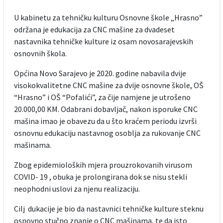
U kabinetu za tehničku kulturu Osnovne škole „Hrasno”
održana je edukacija za CNC mašine za dvadeset
nastavnika tehničke kulture iz osam novosarajevskih
osnovnih škola.
Općina Novo Sarajevo je 2020. godine nabavila dvije
visokokvalitetne CNC mašine za dvije osnovne škole, OŠ
“Hrasno” i OŠ “Pofalići”, za čije namjene je utrošeno
20.000,00 KM. Odabrani dobavljač, nakon isporuke CNC
mašina imao je obavezu da u što kraćem periodu izvrši
osnovnu edukaciju nastavnog osoblja za rukovanje CNC
mašinama.
Zbog epidemioloških mjera prouzrokovanih virusom
COVID- 19 , obuka je prolongirana dok se nisu stekli
neophodni uslovi za njenu realizaciju.
Cilj dukacije je bio da nastavnici tehničke kulture steknu
osnovno stučno znanje o CNC mašinama, te da isto