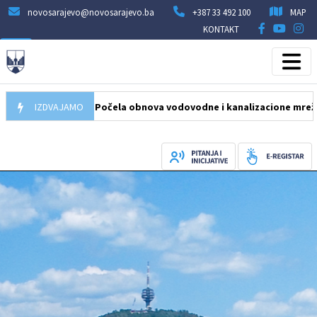
novosarajevo@novosarajevo.ba
+387 33 492 100
MAP
KONTAKT
05.08.2026
IZDVAJAMO
Počela obnova vodovodne i kanalizacione mreže u ul