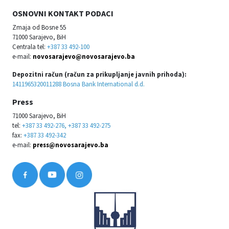
OSNOVNI KONTAKT PODACI
Zmaja od Bosne 55
71000 Sarajevo, BiH
Centrala tel:
+387 33 492-100
e-mail:
novosarajevo@novosarajevo.ba
Depozitni račun (račun za prikupljanje javnih prihoda):
1411965320011288 Bosna Bank International d.d.
Press
71000 Sarajevo, BiH
tel:
+387 33 492-276, +387 33 492-275
fax:
+387 33 492-342
e-mail:
press@novosarajevo.ba