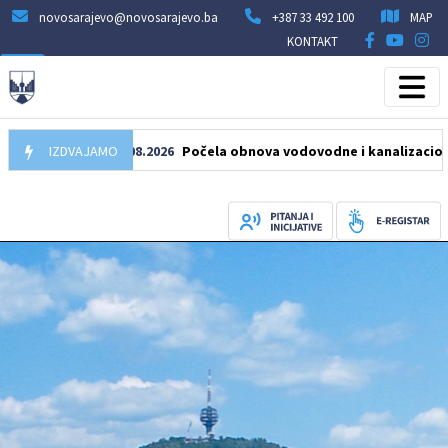
novosarajevo@novosarajevo.ba
+387 33 492 100
MAP
KONTAKT
IZDVAJAMO
05.08.2026
Počela obnova vodovodne i kanalizacione mreže 