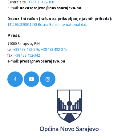
Centrala tel:
+387 33 492-100
e-mail:
novosarajevo@novosarajevo.ba
Depozitni račun (račun za prikupljanje javnih prihoda):
1411965320011288 Bosna Bank International d.d.
Press
71000 Sarajevo, BiH
tel:
+387 33 492-276, +387 33 492-275
fax:
+387 33 492-342
e-mail:
press@novosarajevo.ba