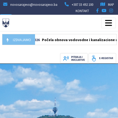
novosarajevo@novosarajevo.ba
+387 33 492 100
MAP
KONTAKT
IZDVAJAMO
05.08.2026
Počela obnova vodovodne i kanalizacione mreže u u