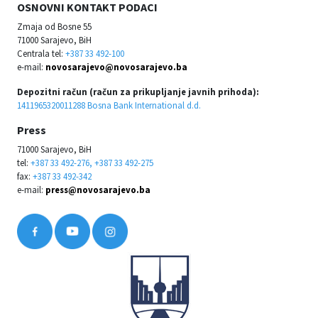
OSNOVNI KONTAKT PODACI
Zmaja od Bosne 55
71000 Sarajevo, BiH
Centrala tel:
+387 33 492-100
e-mail:
novosarajevo@novosarajevo.ba
Depozitni račun (račun za prikupljanje javnih prihoda):
1411965320011288 Bosna Bank International d.d.
Press
71000 Sarajevo, BiH
tel:
+387 33 492-276, +387 33 492-275
fax:
+387 33 492-342
e-mail:
press@novosarajevo.ba