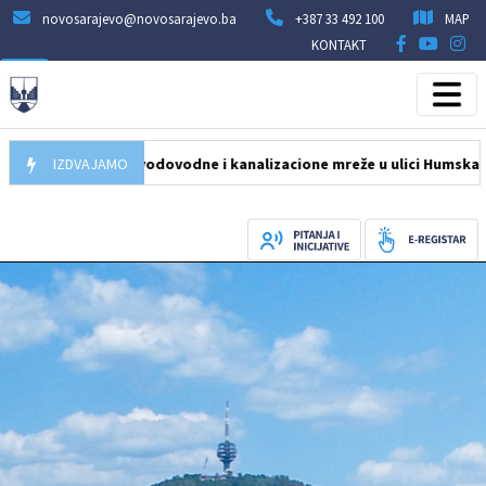
novosarajevo@novosarajevo.ba
+387 33 492 100
MAP
KONTAKT
la obnova vodovodne i kanalizacione mreže u ulici Humska na Pofa
IZDVAJAMO