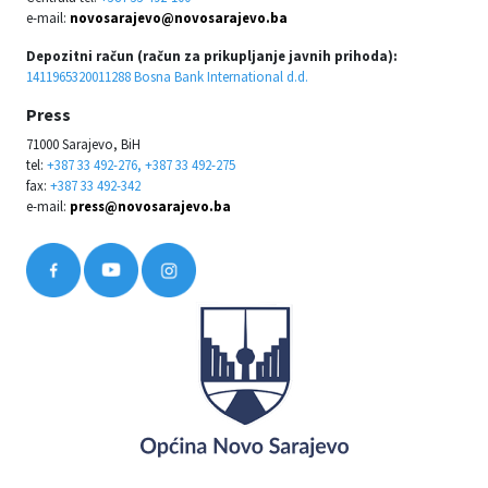
e-mail:
novosarajevo@novosarajevo.ba
Depozitni račun (račun za prikupljanje javnih prihoda):
1411965320011288 Bosna Bank International d.d.
Press
71000 Sarajevo, BiH
tel:
+387 33 492-276, +387 33 492-275
fax:
+387 33 492-342
e-mail:
press@novosarajevo.ba