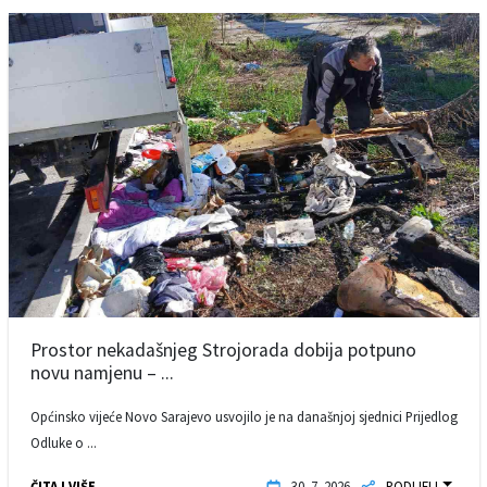
Prostor nekadašnjeg Strojorada dobija potpuno
novu namjenu – ...
Općinsko vijeće Novo Sarajevo usvojilo je na današnjoj sjednici Prijedlog
Odluke o ...
ČITAJ VIŠE
30. 7. 2026.
PODIJELI