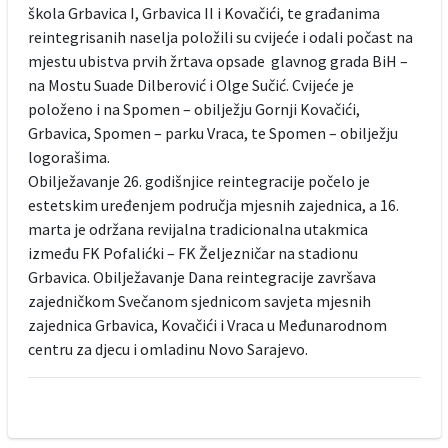
škola Grbavica I, Grbavica II i Kovačići, te građanima
reintegrisanih naselja položili su cvijeće i odali počast na
mjestu ubistva prvih žrtava opsade glavnog grada BiH –
na Mostu Suade Dilberović i Olge Sučić. Cvijeće je
položeno i na Spomen – obilježju Gornji Kovačići,
Grbavica, Spomen – parku Vraca, te Spomen – obilježju
logorašima.
Obilježavanje 26. godišnjice reintegracije počelo je
estetskim uređenjem područja mjesnih zajednica, a 16.
marta je održana revijalna tradicionalna utakmica
između FK Pofalićki – FK Željezničar na stadionu
Grbavica. Obilježavanje Dana reintegracije završava
zajedničkom Svečanom sjednicom savjeta mjesnih
zajednica Grbavica, Kovačići i Vraca u Međunarodnom
centru za djecu i omladinu Novo Sarajevo.