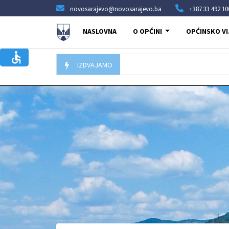
novosarajevo@novosarajevo.ba
+387 33 492 10
NASLOVNA
O OPĆINI
OPĆINSKO VI
IZDVAJAMO