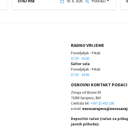
ČITAJ VIŠE
05. 8. 2026.
PODIJELI
Č
RADNO VRIJEME
Ponedjeljak - Petak
07:30 - 16:00
Šalter sala
Ponedjeljak - Petak
07:30 - 18:00
OSNOVNI KONTAKT PODACI
Zmaja od Bosne 55
71000 Sarajevo, BiH
Centrala tel:
+387 33 492-100
e-mail:
novosarajevo@novosaraj
Depozitni račun (račun za priku
javnih prihoda):