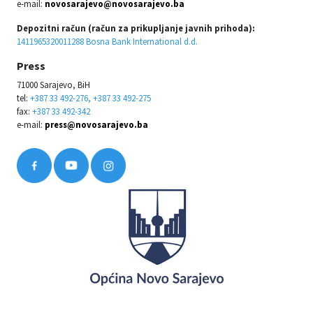
e-mail:
novosarajevo@novosarajevo.ba
Depozitni račun (račun za prikupljanje javnih prihoda):
1411965320011288 Bosna Bank International d.d.
Press
71000 Sarajevo, BiH
tel:
+387 33 492-276, +387 33 492-275
fax:
+387 33 492-342
e-mail:
press@novosarajevo.ba