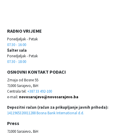
RADNO VRIJEME
Ponedjeljak - Petak
07:30 - 16:00
Šalter sala
Ponedjeljak - Petak
07:30 - 18:00
OSNOVNI KONTAKT PODACI
Zmaja od Bosne 55
71000 Sarajevo, BiH
Centrala tel:
+387 33 492-100
e-mail:
novosarajevo@novosarajevo.ba
Depozitni račun (račun za prikupljanje javnih prihoda):
1411965320011288 Bosna Bank International d.d.
Press
71000 Sarajevo, BiH