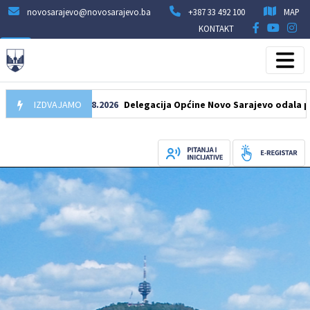
novosarajevo@novosarajevo.ba
+387 33 492 100
MAP
KONTAKT
IZDVAJAMO
07.08.2026
Delegacija Općine Novo Sarajevo odala počast š