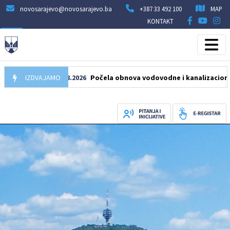
novosarajevo@novosarajevo.ba
+387 33 492 100
MAP
KONTAKT
IZDVAJAMO
05.08.2026
Počela obnova vodovodne i kanalizacione mreže u