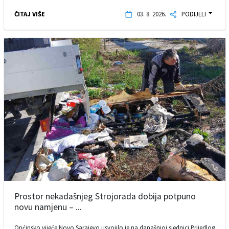
ČITAJ VIŠE
03. 8. 2026.
PODIJELI
Prostor nekadašnjeg Strojorada dobija potpuno
novu namjenu – ...
Općinsko vijeće Novo Sarajevo usvojilo je na današnjoj sjednici Prijedlog