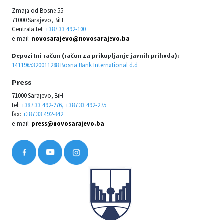
Zmaja od Bosne 55
71000 Sarajevo, BiH
Centrala tel:
+387 33 492-100
e-mail:
novosarajevo@novosarajevo.ba
Depozitni račun (račun za prikupljanje javnih prihoda):
1411965320011288 Bosna Bank International d.d.
Press
71000 Sarajevo, BiH
tel:
+387 33 492-276, +387 33 492-275
fax:
+387 33 492-342
e-mail:
press@novosarajevo.ba