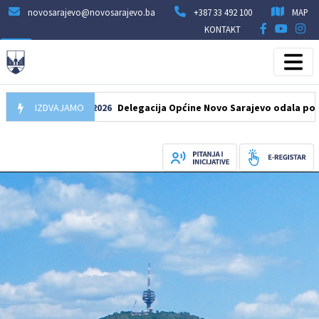
novosarajevo@novosarajevo.ba
+387 33 492 100
MAP
KONTAKT
IZDVAJAMO
07.08.2026
Delegacija Općine Novo Sarajevo odala počast šeh