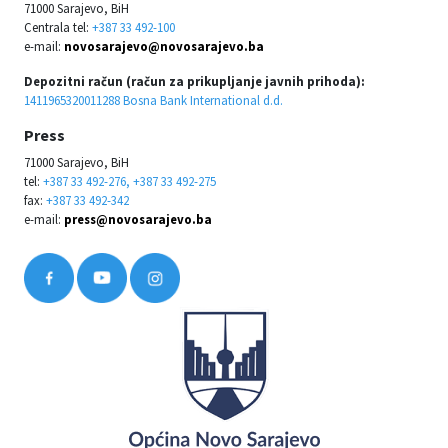
71000 Sarajevo, BiH
Centrala tel:
+387 33 492-100
e-mail:
novosarajevo@novosarajevo.ba
Depozitni račun (račun za prikupljanje javnih prihoda):
1411965320011288 Bosna Bank International d.d.
Press
71000 Sarajevo, BiH
tel:
+387 33 492-276, +387 33 492-275
fax:
+387 33 492-342
e-mail:
press@novosarajevo.ba