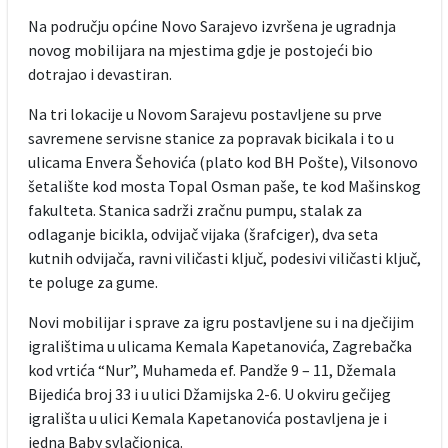
Na području općine Novo Sarajevo izvršena je ugradnja
novog mobilijara na mjestima gdje je postojeći bio
dotrajao i devastiran.
Na tri lokacije u Novom Sarajevu postavljene su prve
savremene servisne stanice za popravak bicikala i to u
ulicama Envera Šehovića (plato kod BH Pošte), Vilsonovo
šetalište kod mosta Topal Osman paše, te kod Mašinskog
fakulteta. Stanica sadrži zračnu pumpu, stalak za
odlaganje bicikla, odvijač vijaka (šrafciger), dva seta
kutnih odvijača, ravni viličasti ključ, podesivi viličasti ključ,
te poluge za gume.
Novi mobilijar i sprave za igru postavljene su i na dječijim
igralištima u ulicama Kemala Kapetanovića, Zagrebačka
kod vrtića “Nur”, Muhameda ef. Pandže 9 – 11, Džemala
Bijedića broj 33 i u ulici Džamijska 2-6. U okviru gečijeg
igrališta u ulici Kemala Kapetanovića postavljena je i
jedna Baby svlačionica.