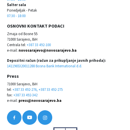
Šalter sala
Ponedjeljak - Petak
07:30 - 18:00
OSNOVNI KONTAKT PODACI
Zmaja od Bosne 55
71000 Sarajevo, BiH
Centrala tel:
+387 33 492-100
e-mail:
novosarajevo@novosarajevo.ba
Depozitni račun (račun za prikupljanje javnih prihoda):
1411965320011288 Bosna Bank International d.d.
Press
71000 Sarajevo, BiH
tel:
+387 33 492-276, +387 33 492-275
fax:
+387 33 492-342
e-mail:
press@novosarajevo.ba