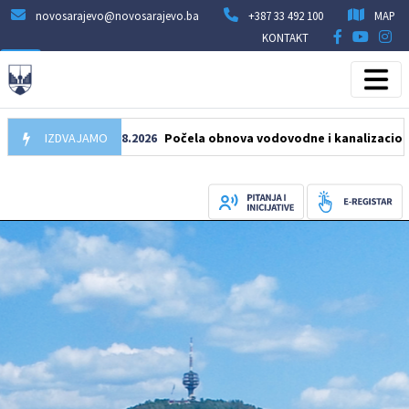
novosarajevo@novosarajevo.ba
+387 33 492 100
MAP
KONTAKT
IZDVAJAMO
05.08.2026
Počela obnova vodovodne i kanalizacione mreže