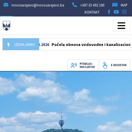
novosarajevo@novosarajevo.ba
+387 33 492 100
MAP
KONTAKT
IZDVAJAMO
05.08.2026
Počela obnova vodovodne i kanalizacione mreže u