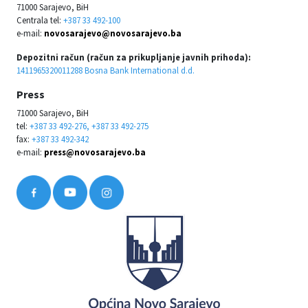
71000 Sarajevo, BiH
Centrala tel:
+387 33 492-100
e-mail:
novosarajevo@novosarajevo.ba
Depozitni račun (račun za prikupljanje javnih prihoda):
1411965320011288 Bosna Bank International d.d.
Press
71000 Sarajevo, BiH
tel:
+387 33 492-276, +387 33 492-275
fax:
+387 33 492-342
e-mail:
press@novosarajevo.ba