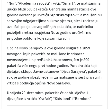
“Nur”, “Akademija radosti” i vrtić “Smart”, te mališanima
uručio blizu 500 paketića. Centralna manifestacija ove
godine održana je u vrtiću “Aprilski cvjetovi”, a mališani su
sa svojim odgajateljima su kroz pjesmu, ples i recitaciju
uveličali podjelu ovogodišnjih paketića, te načelniku
poželjeli sretnu i uspješnu Novu godinu uručivši mu
prigodne poklone koje su sami izradili.
Općina Novo Sarajevo je ove godine osigurala 2059
novogodišnjih paketića za mališane iz trinaest
novosarajevskih predškolskih ustanova, što je 800
paketića više nego prethodne godine. Pored vrtića koji
djeluju u sklopu Javne ustanove “Djeca Sarajeva”, paketići
su ove godine obezbijeđeni i za mališane iz šest privatnih
vrtića s područja općine Novo Sarajevo.
U srijedu 29. decembra paketiće će dobiti dječaci i
djevojčice iz vrtića “Cvrčak”, “Kids land” i“Bombon”.