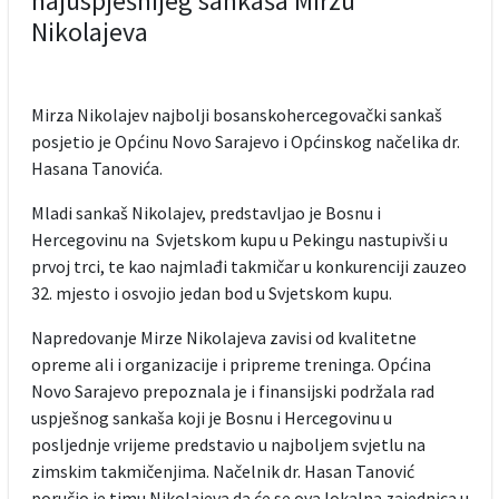
najuspješnijeg sankaša Mirzu
Nikolajeva
Mirza Nikolajev najbolji bosanskohercegovački sankaš
posjetio je Općinu Novo Sarajevo i Općinskog načelika dr.
Hasana Tanovića.
Mladi sankaš Nikolajev, predstavljao je Bosnu i
Hercegovinu na Svjetskom kupu u Pekingu nastupivši u
prvoj trci, te kao najmlađi takmičar u konkurenciji zauzeo
32. mjesto i osvojio jedan bod u Svjetskom kupu.
Napredovanje Mirze Nikolajeva zavisi od kvalitetne
opreme ali i organizacije i pripreme treninga. Općina
Novo Sarajevo prepoznala je i finansijski podržala rad
uspješnog sankaša koji je Bosnu i Hercegovinu u
posljednje vrijeme predstavio u najboljem svjetlu na
zimskim takmičenjima. Načelnik dr. Hasan Tanović
poručio je timu Nikolajeva da će se ova lokalna zajednica u