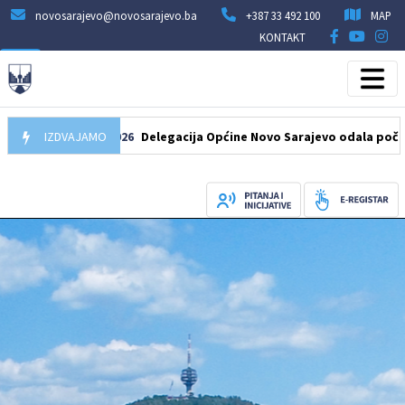
novosarajevo@novosarajevo.ba
+387 33 492 100
MAP
KONTAKT
07.08.2026
IZDVAJAMO
Delegacija Općine Novo Sarajevo odala počast šehid