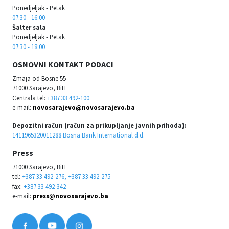
Ponedjeljak - Petak
07:30 - 16:00
Šalter sala
Ponedjeljak - Petak
07:30 - 18:00
OSNOVNI KONTAKT PODACI
Zmaja od Bosne 55
71000 Sarajevo, BiH
Centrala tel:
+387 33 492-100
e-mail:
novosarajevo@novosarajevo.ba
Depozitni račun (račun za prikupljanje javnih prihoda):
1411965320011288 Bosna Bank International d.d.
Press
71000 Sarajevo, BiH
tel:
+387 33 492-276, +387 33 492-275
fax:
+387 33 492-342
e-mail:
press@novosarajevo.ba