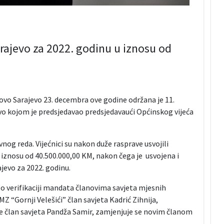
ajevo za 2022. godinu u iznosu od
vo Sarajevo 23. decembra ove godine održana je 11.
vo kojom je predsjedavao predsjedavaući Općinskog vijeća
og reda. Vijećnici su nakon duže rasprave usvojili
iznosu od 40.500.000,00 KM, nakon čega je usvojena i
jevo za 2022. godinu.
 o verifikaciji mandata članovima savjeta mjesnih
Z “Gornji Velešići” član savjeta Kadrić Zihnija,
e član savjeta Pandža Samir, zamjenjuje se novim članom