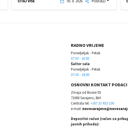
ČITAJ VIŠE
05. 8. 2026.
PODIJELI
Č
RADNO VRIJEME
Ponedjeljak - Petak
07:30 - 16:00
Šalter sala
Ponedjeljak - Petak
07:30 - 18:00
OSNOVNI KONTAKT PODACI
Zmaja od Bosne 55
71000 Sarajevo, BiH
Centrala tel:
+387 33 492-100
e-mail:
novosarajevo@novosaraj
Depozitni račun (račun za priku
javnih prihoda):