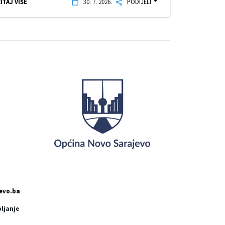
ITAJ VIŠE
30. 7. 2026.
PODIJELI
evo.ba
pljanje