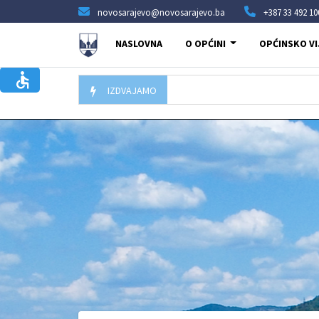
novosarajevo@novosarajevo.ba
+387 33 492 10
NASLOVNA
O OPĆINI
OPĆINSKO VI
IZDVAJAMO