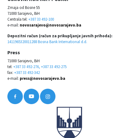
Zmaja od Bosne 55
71000 Sarajevo, BiH
Centrala tel:
+387 33 492-100
e-mail:
novosarajevo@novosarajevo.ba
Depozitni račun (račun za prikupljanje javnih prihoda):
1411965320011288 Bosna Bank International d.d.
Press
71000 Sarajevo, BiH
tel:
+387 33 492-276, +387 33 492-275
fax:
+387 33 492-342
e-mail:
press@novosarajevo.ba