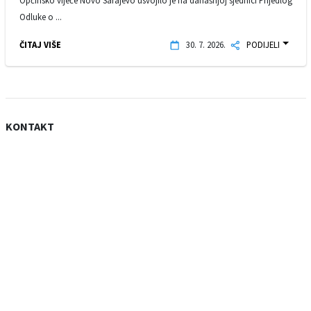
Općinsko vijeće Novo Sarajevo usvojilo je na današnjoj sjednici Prijedlog
Odluke o ...
ČITAJ VIŠE
30. 7. 2026.
PODIJELI
KONTAKT