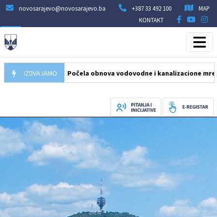
novosarajevo@novosarajevo.ba
+387 33 492 100
MAP
KONTAKT
05.08.2026
IZDVAJAMO
Počela obnova vodovodne i kanalizacione mreže u ulici