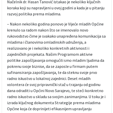
Načelnik dr. Hasan Tanović istakao je nekoliko ključnih
koraka koji su napravljeni u ovoj godini a kada je u pitanju
razvoj politika prema mladima.
– Nakon nekoliko godina ponovo je Vijeće mladih Općine
krenulo sa radom nakon što se imenovalo novo
rukovodstvo čime je svakako unapređena komunikacija sa
mladima i članovima omladinskih udruženja, a
realizovano je i nekoliko konkretnih aktivnosti i
zajedničkih projekata. Našim Programom aktivne
politike zapošljavanja omogućili smo mladim ljudima da
pokrenu svoje biznise, da se zaposle u firmam putem
sufinansiranja zapošljavanja, te da steknu svoje prvo
radno iskustvo u lokalnoj zajednici. Deset mladih
volontera će svoj pripravnički staž u trajanju od godinu
dana odraditi u Općini Novo Sarajevo, te steći konkretno
radno iskustvo u skladu sa svojim zanimanjima. U toku je i
izrada ključnog dokumenta Strategije prema mladima
Općine koja će doprinijeti efikasnijem upravljanju