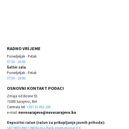
RADNO VRIJEME
Ponedjeljak - Petak
07:30 - 16:00
Šalter sala
Ponedjeljak - Petak
07:30 - 18:00
OSNOVNI KONTAKT PODACI
Zmaja od Bosne 55
71000 Sarajevo, BiH
Centrala tel:
+387 33 492-100
e-mail:
novosarajevo@novosarajevo.ba
Depozitni račun (račun za prikupljanje javnih prihoda):
1411965320011288 Bosna Bank International d.d.