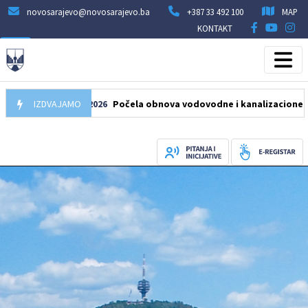
novosarajevo@novosarajevo.ba
+387 33 492 100
MAP
KONTAKT
05.08.2026
IZDVAJAMO
Počela obnova vodovodne i kanalizacione mreže u uli