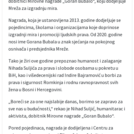
dobitnici Mirovne nagrade „Goran Bubalo“, koju dodjeljuje
Mreža za izgradnju mira.
Nagrada, koja je ustanovljena 2013. godine dodjeljuje se
pojedincima, školama i organizacijama koje doprinose
izgradnji mira i promociji ljudskih prava. Od 2020. godine
nosi ime Gorana Bubala u znak sjećanja na pokojnog
osnivača i predsjednika Mreže.
Tako je žiri ove godine prepoznao humanost i zalaganje
Nihada Suljića za prava i slobode osobama u pokretu u
BiH, kao i višedecenijski rad Indire Bajramović u borbi za
prava i sigurnost Romkinja i rodnu ravnopravnost svih
žena u Bosni i Hercegovini.
„Boreći se za one najslabije danas, borimo se zapravo za
sve nas u budućnosti,“ rekao je Nihad Suljić, humanitarac i
aktivista, dobitnik Mirovne nagrade „Goran Bubalo“.
Pored pojedinaca, nagrada je dodijeljena i Centru za