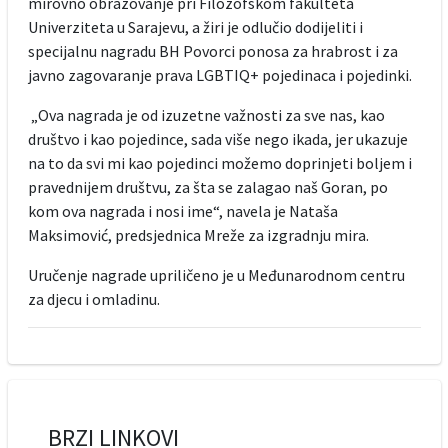
mirovno obrazovanje pri Filozofskom fakulteta
Univerziteta u Sarajevu, a žiri je odlučio dodijeliti i
specijalnu nagradu BH Povorci ponosa za hrabrost i za
javno zagovaranje prava LGBTIQ+ pojedinaca i pojedinki.
„Ova nagrada je od izuzetne važnosti za sve nas, kao
društvo i kao pojedince, sada više nego ikada, jer ukazuje
na to da svi mi kao pojedinci možemo doprinjeti boljem i
pravednijem društvu, za šta se zalagao naš Goran, po
kom ova nagrada i nosi ime“, navela je Nataša
Maksimović, predsjednica Mreže za izgradnju mira.
Uručenje nagrade upriličeno je u Međunarodnom centru
za djecu i omladinu.
BRZI LINKOVI