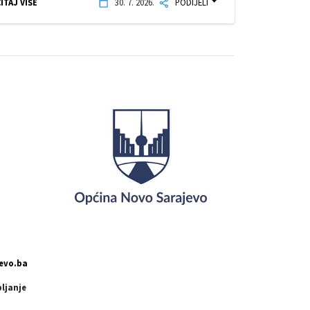
ITAJ VIŠE
30. 7. 2026.
PODIJELI
evo.ba
pljanje