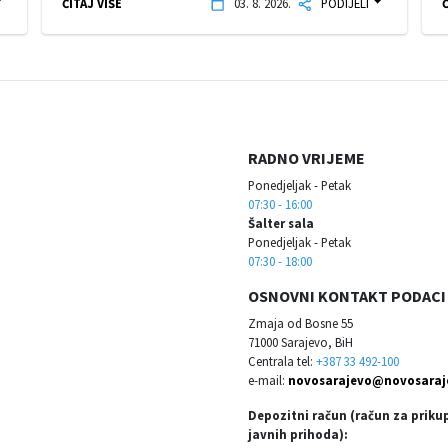
ČITAJ VIŠE
03. 8. 2026.
PODIJELI
Č
RADNO VRIJEME
Ponedjeljak - Petak
07:30 - 16:00
Šalter sala
Ponedjeljak - Petak
07:30 - 18:00
OSNOVNI KONTAKT PODACI
Zmaja od Bosne 55
71000 Sarajevo, BiH
Centrala tel:
+387 33 492-100
e-mail:
novosarajevo@novosaraj
Depozitni račun (račun za priku
javnih prihoda):