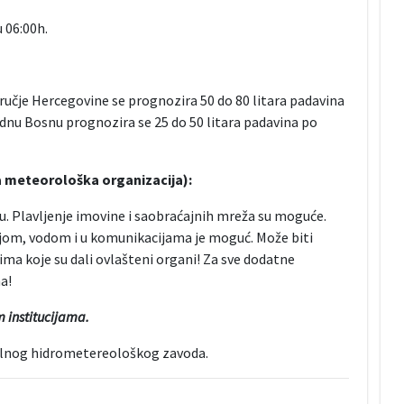
u 06:00h.
ručje Hercegovine se prognozira 50 do 80 litara padavina
nu Bosnu prognozira se 25 do 50 litara padavina po
 meteorološka organizacija):
nu. Plavljenje imovine i saobraćajnih mreža su moguće.
jom, vodom i u komunikacijama je moguć. Može biti
tima koje su dali ovlašteni organi! Za sve dodatne
a!
 institucijama.
ralnog hidrometereološkog zavoda.