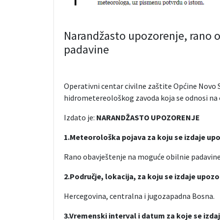
Narandžasto upozorenje, rano 
padavine
Operativni centar civilne zaštite Općine Novo 
hidrometereološkog zavoda koja se odnosi na 
Izdato je:
NARANDŽASTO UPOZORENJE
1.Meteorološka pojava za koju se izdaje up
Rano obavještenje na moguće obilnie padavine
2.Područje, lokacija, za koju se izdaje upozo
Hercegovina, centralna i jugozapadna Bosna.
3.Vremenski interval i datum za koje se izda