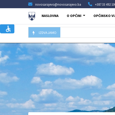
novosarajevo@novosarajevo.ba
+387 33 492 10
NASLOVNA
O OPĆINI
OPĆINSKO VI
IZDVAJAMO