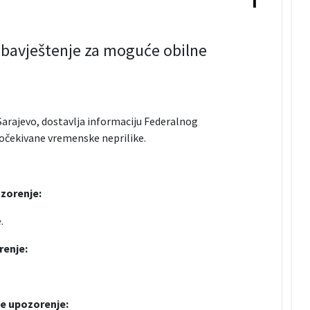
obavještenje za moguće obilne
Sarajevo, dostavlja informaciju Federalnog
očekivane vremenske neprilike.
ozorenje:
.
renje:
je upozorenje: