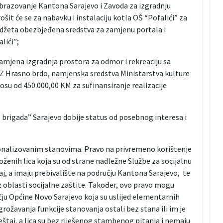
obrazovanje Kantona Sarajevo i Zavoda za izgradnju
šit će se za nabavku i instalaciju kotla OŠ “Pofalići” za
žeta obezbjeđena sredstva za zamjenu portala i
lići”;
amjena izgradnja prostora za odmor i rekreaciju sa
MZ Hrasno brdo, namjenska sredstva Ministarstva kulture
nosu od 450.000,00 KM za sufinansiranje realizacije
1 brigada” Sarajevo dobije status od posebnog interesa i
cionalizovanim stanovima. Pravo na privremeno korištenje
ženih lica koja su od strane nadležne Službe za socijalnu
j, a imaju prebivalište na području Kantona Sarajevo, te
 oblasti socijalne zaštite. Također, ovo pravo mogu
ručju Općine Novo Sarajevo koja su uslijed elementarnih
ožavanja funkcije stanovanja ostali bez stana ili im je
taj, a lica su bez riješenog stambenog pitanja i nemaju