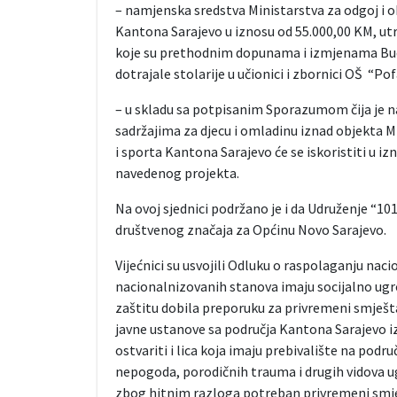
– namjenska sredstva Ministarstva za odgoj i 
Kantona Sarajevo u iznosu od 55.000,00 KM, utro
koje su prethodnim dopunama i izmjenama Bud
dotrajale stolarije u učionici i zbornici OŠ “Pofa
– u skladu sa potpisanim Sporazumom čija je n
sadržajima za djecu i omladinu iznad objekta 
i sporta Kantona Sarajevo će se iskoristiti u iz
navedenog projekta.
Na ovoj sjednici podržano je i da Udruženje “10
društvenog značaja za Općinu Novo Sarajevo.
Vijećnici su usvojili Odluku o raspolaganju na
nacionalnizovanih stanova imaju socijalno ugro
zaštitu dobila preporuku za privremeni smješta
javne ustanove sa područja Kantona Sarajevo iz
ostvariti i lica koja imaju prebivalište na pod
nepogoda, porodičnih trauma i drugih vidova ugr
zbog hitnim razloga potreban privremeni smješ