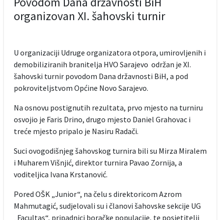
Povodom Dana državnosti BiH
organizovan XI. šahovski turnir
U organizaciji Udruge organizatora otpora, umirovljenih i
demobiliziranih branitelja HVO Sarajevo održan je XI.
šahovski turnir povodom Dana državnosti BiH, a pod
pokroviteljstvom Općine Novo Sarajevo.
Na osnovu postignutih rezultata, prvo mjesto na turniru
osvojio je Faris Drino, drugo mjesto Daniel Grahovac i
treće mjesto pripalo je Nasiru Radači.
Suci ovogodišnjeg šahovskog turnira bili su Mirza Miralem
i Muharem Višnjić, direktor turnira Pavao Zornija, a
voditeljica Ivana Krstanović.
Pored OŠK „Junior“, na čelu s direktoricom Azrom
Mahmutagić, sudjelovali su i članovi šahovske sekcije UG
„Facultas“, pripadnici boračke populacije, te posjetitelji