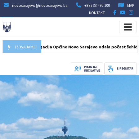
novosarajevo@novosarajevo.ba
+387 33 492 100
MAP
KONTAKT
08.2026
IZDVAJAMO
Delegacija Općine Novo Sarajevo odala počast šehidima i p