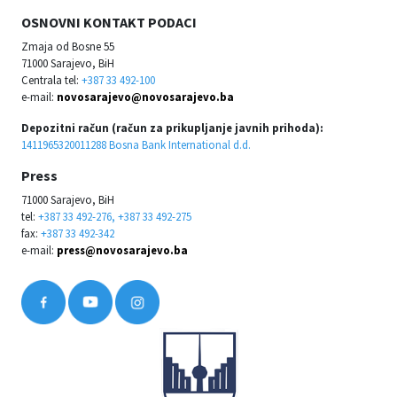
OSNOVNI KONTAKT PODACI
Zmaja od Bosne 55
71000 Sarajevo, BiH
Centrala tel:
+387 33 492-100
e-mail:
novosarajevo@novosarajevo.ba
Depozitni račun (račun za prikupljanje javnih prihoda):
1411965320011288 Bosna Bank International d.d.
Press
71000 Sarajevo, BiH
tel:
+387 33 492-276, +387 33 492-275
fax:
+387 33 492-342
e-mail:
press@novosarajevo.ba