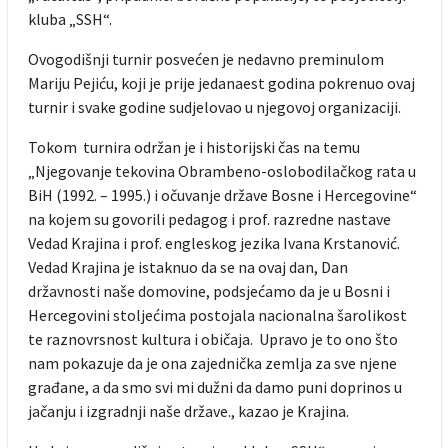
kluba „SSH“.
Ovogodišnji turnir posvećen je nedavno preminulom
Mariju Pejiću, koji je prije jedanaest godina pokrenuo ovaj
turnir i svake godine sudjelovao u njegovoj organizaciji.
Tokom turnira održan je i historijski čas na temu
„Njegovanje tekovina Obrambeno-oslobodilačkog rata u
BiH (1992. – 1995.) i očuvanje države Bosne i Hercegovine“
na kojem su govorili pedagog i prof. razredne nastave
Vedad Krajina i prof. engleskog jezika Ivana Krstanović.
Vedad Krajina je istaknuo da se na ovaj dan, Dan
državnosti naše domovine, podsjećamo da je u Bosni i
Hercegovini stoljećima postojala nacionalna šarolikost
te raznovrsnost kultura i običaja. Upravo je to ono što
nam pokazuje da je ona zajednička zemlja za sve njene
građane, a da smo svi mi dužni da damo puni doprinos u
jačanju i izgradnji naše države., kazao je Krajina.