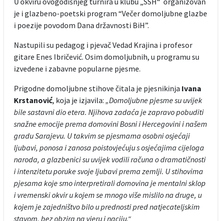
U okviru ovogodišnjeg turnira u klubu „SSH“ organizovan
je i glazbeno-poetski program “Večer domoljubne glazbe
i poezije povodom Dana državnosti BiH”.
Nastupili su pedagog i pjevač Vedad Krajina i profesor
gitare Enes Ibričević. Osim domoljubnih, u programu su
izvedene i zabavne popularne pjesme.
Prigodne domoljubne stihove čitala je pjesnikinja
Ivana
Krstanović
, koja je izjavila:
„Domoljubne pjesme su uvijek
bile sastavni dio etera. Njihova zadaća je zapravo pobuditi
snažne emocije prema domovini Bosni i Hercegovini i našem
gradu Sarajevu. U takvim se pjesmama osobni osjećaji
ljubavi, ponosa i zanosa poistovjećuju s osjećajima cijeloga
naroda, a glazbenici su uvijek vodili računa o dramatičnosti
i intenzitetu poruke svoje ljubavi prema zemlji. U stihovima
pjesama koje smo interpretirali domovina je mentalni sklop
i vremenski okvir u kojem se mnogo više mislilo na druge, u
kojem je zajedništvo bilo u prednosti pred natjecateljskim
stavom, bez obzira na vjeru i naciju.“