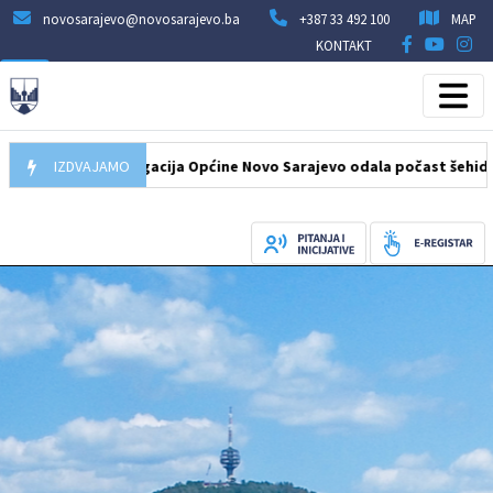
novosarajevo@novosarajevo.ba
+387 33 492 100
MAP
KONTAKT
8.2026
IZDVAJAMO
Delegacija Općine Novo Sarajevo odala počast šehidima i po