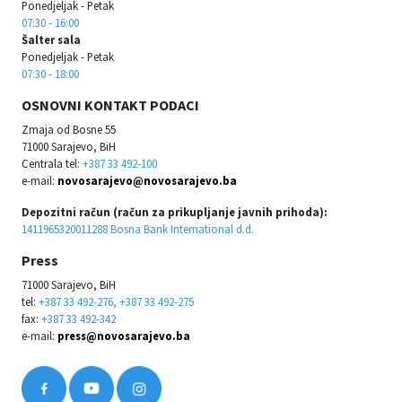
Ponedjeljak - Petak
07:30 - 16:00
Šalter sala
Ponedjeljak - Petak
07:30 - 18:00
OSNOVNI KONTAKT PODACI
Zmaja od Bosne 55
71000 Sarajevo, BiH
Centrala tel:
+387 33 492-100
e-mail:
novosarajevo@novosarajevo.ba
Depozitni račun (račun za prikupljanje javnih prihoda):
1411965320011288 Bosna Bank International d.d.
Press
71000 Sarajevo, BiH
tel:
+387 33 492-276, +387 33 492-275
fax:
+387 33 492-342
e-mail:
press@novosarajevo.ba