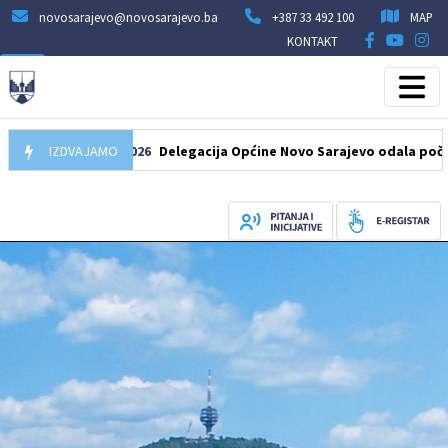
novosarajevo@novosarajevo.ba
+387 33 492 100
MAP
KONTAKT
IZDVAJAMO
07.08.2026
Delegacija Općine Novo Sarajevo odala počast šehi