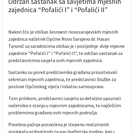
Održan sastanak sa savjetima mjesnih
zajednica “Pofalići I” i “Pofalići II”
Nakon što je obišao šesnaest novosarajevskih mjesnih
zajednica načelnik Općine Novo Sarajevo dr. Hasan
Tanović sa saradnicima obišao je i posljednje dvije mjesne
zajednice “Pofalići I” i “Pofalići II”, te održao sastanak sa
predstavnicima savjeta ovih mjesnih zajednica.
Sastanku su pored predstavnika građana prisustvovali
sekretari mjesnih zajednica, te predstavnici Službe za
poslove Općinskog vijeća i lokalnu samoupravu.
Tom prilikom, predstavnici savjeta su detaljno upoznali
načelnika o stanju u mjesnim zajednicama, te najčešćim
problemima građana ovih mjesnih područja.
Posebna pažnja posvećena je stepenu realiziranih
projekata prihvaćenih za ovu budžetsku godinu, kao i