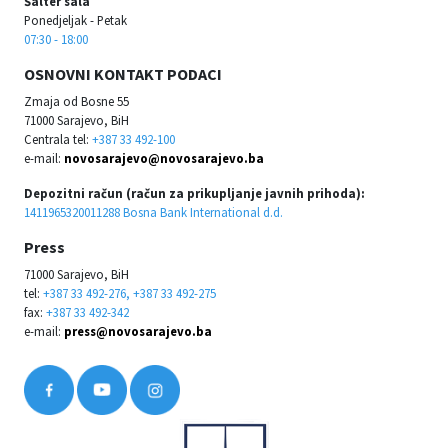
Šalter sala
Ponedjeljak - Petak
07:30 - 18:00
OSNOVNI KONTAKT PODACI
Zmaja od Bosne 55
71000 Sarajevo, BiH
Centrala tel:
+387 33 492-100
e-mail:
novosarajevo@novosarajevo.ba
Depozitni račun (račun za prikupljanje javnih prihoda):
1411965320011288 Bosna Bank International d.d.
Press
71000 Sarajevo, BiH
tel:
+387 33 492-276, +387 33 492-275
fax:
+387 33 492-342
e-mail:
press@novosarajevo.ba