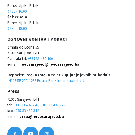
Ponedjeljak - Petak
07:30 - 16:00
Šalter sala
Ponedjeljak - Petak
07:30 - 18:00
OSNOVNI KONTAKT PODACI
Zmaja od Bosne 55
71000 Sarajevo, BiH
Centrala tel:
+387 33 492-100
e-mail:
novosarajevo@novosarajevo.ba
Depozitni račun (račun za prikupljanje javnih prihoda):
1411965320011288 Bosna Bank International d.d.
Press
71000 Sarajevo, BiH
tel:
+387 33 492-276, +387 33 492-275
fax:
+387 33 492-342
e-mail:
press@novosarajevo.ba