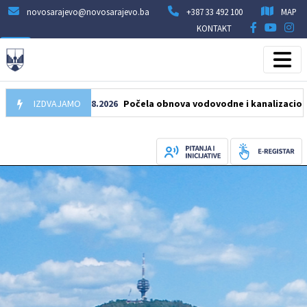
novosarajevo@novosarajevo.ba
+387 33 492 100
MAP
KONTAKT
IZDVAJAMO
05.08.2026
Počela obnova vodovodne i kanalizacione mreže 