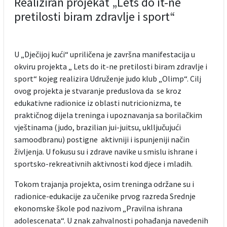
Realiziran projekat „Lets do it-ne
pretilosti biram zdravlje i sport“
U „Dječijoj kući“ upriličena je završna manifestacija u
okviru projekta „ Lets do it-ne pretilosti biram zdravlje i
sport“ kojeg realizira Udruženje judo klub „Olimp“. Cilj
ovog projekta je stvaranje preduslova da se kroz
edukativne radionice iz oblasti nutricionizma, te
praktičnog dijela treninga i upoznavanja sa borilačkim
vještinama (judo, brazilian jui-juitsu, uklljučujući
samoodbranu) postigne aktivniji i ispunjeniji način
življenja. U fokusu su i zdrave navike u smislu ishrane i
sportsko-rekreativnih aktivnosti kod djece i mladih.
Tokom trajanja projekta, osim treninga održane su i
radionice-edukacije za učenike prvog razreda Srednje
ekonomske škole pod nazivom „Pravilna ishrana
adolescenata“. U znak zahvalnosti pohađanja navedenih