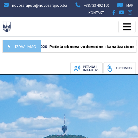
novosarajevo@novosarajevo.ba
+387 33 492 100
MAP
KONTAKT
IZDVAJAMO
05.08.2026
Počela obnova vodovodne i kanalizacione mreže u u