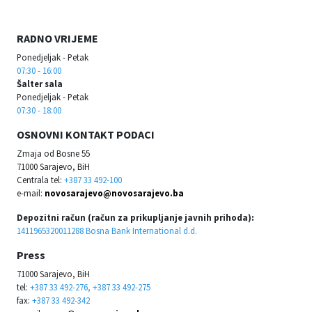
RADNO VRIJEME
Ponedjeljak - Petak
07:30 - 16:00
Šalter sala
Ponedjeljak - Petak
07:30 - 18:00
OSNOVNI KONTAKT PODACI
Zmaja od Bosne 55
71000 Sarajevo, BiH
Centrala tel:
+387 33 492-100
e-mail:
novosarajevo@novosarajevo.ba
Depozitni račun (račun za prikupljanje javnih prihoda):
1411965320011288 Bosna Bank International d.d.
Press
71000 Sarajevo, BiH
tel:
+387 33 492-276, +387 33 492-275
fax:
+387 33 492-342