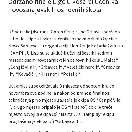
Održano finale Lige u košarci učenika
novosarajevskih osnovnih škola
U Sportskoj dvorani “Goran Čengić” na Grbavici održano
je finele „Lige u košarci učenika osnovnih škola Općine
Novo Sarajevo “ u organizaciji Udruženja Košarkaški klub
“SAMPI“. U Ligu su se uključili učenici šestih i sedmih
razreda osam novosarajevskih osnovnih škola „ Malta“,
„Čengić Vila I“, “Grbavica I“ ,“ Velešički heroji“, “Grbavica
II“, “Kovačići“, “Hrasno“ i “Pofalići“.
Utakmice su se održavale 3 mjeseca od septembra do
novembra ove godine, a nakon odigranog finalnog
takmičenja prvo mjesto zauzela je ekipa OŠ “Čengić Vila
I”, drugo mjesto pripalo je OŠ “Hrasno”, dok je treće
mjesto osvojila ekipa OŠ “Malta”. Za “fair play” ekipu
proglašena je ekipa OŠ “Grbavica II”
.