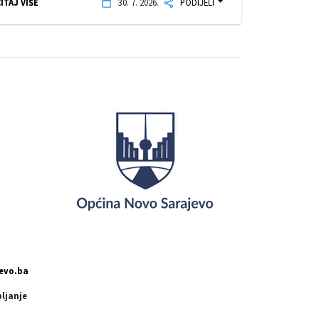
ITAJ VIŠE
30. 7. 2026.
PODIJELI
evo.ba
pljanje