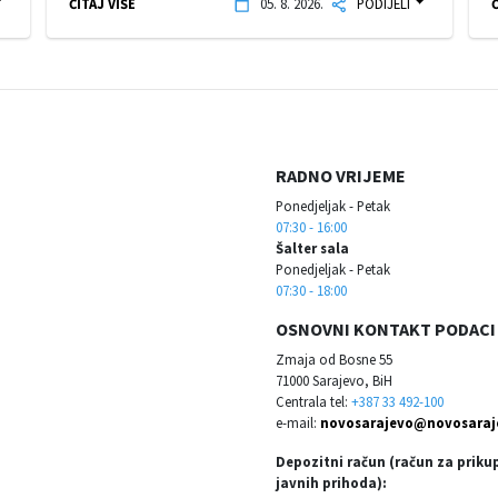
ČITAJ VIŠE
05. 8. 2026.
PODIJELI
Č
RADNO VRIJEME
Ponedjeljak - Petak
07:30 - 16:00
Šalter sala
Ponedjeljak - Petak
07:30 - 18:00
OSNOVNI KONTAKT PODACI
Zmaja od Bosne 55
71000 Sarajevo, BiH
Centrala tel:
+387 33 492-100
e-mail:
novosarajevo@novosaraj
Depozitni račun (račun za priku
javnih prihoda):