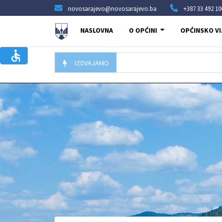
novosarajevo@novosarajevo.ba
+387 33 492 10
NASLOVNA
O OPĆINI
OPĆINSKO VI
IZDVAJAMO