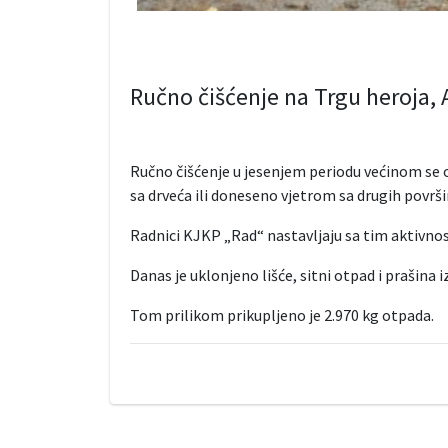
Ručno čišćenje na Trgu heroja, Al
Ručno čišćenje u jesenjem periodu većinom se o
sa drveća ili doneseno vjetrom sa drugih površi
Radnici KJKP „Rad“ nastavljaju sa tim aktivno
Danas je uklonjeno lišće, sitni otpad i prašina i
Tom prilikom prikupljeno je 2.970 kg otpada.