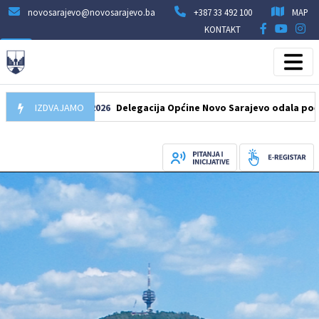
novosarajevo@novosarajevo.ba
+387 33 492 100
MAP
KONTAKT
IZDVAJAMO
07.08.2026
Delegacija Općine Novo Sarajevo odala počast šehi