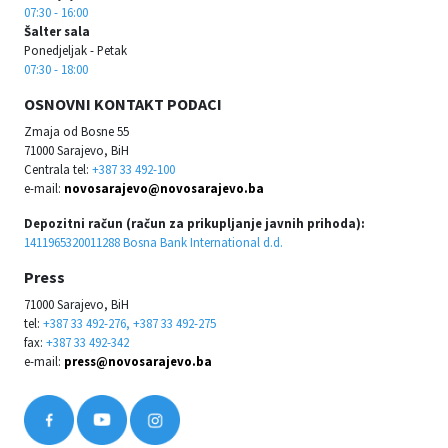
07:30 - 16:00
Šalter sala
Ponedjeljak - Petak
07:30 - 18:00
OSNOVNI KONTAKT PODACI
Zmaja od Bosne 55
71000 Sarajevo, BiH
Centrala tel:
+387 33 492-100
e-mail:
novosarajevo@novosarajevo.ba
Depozitni račun (račun za prikupljanje javnih prihoda):
1411965320011288 Bosna Bank International d.d.
Press
71000 Sarajevo, BiH
tel:
+387 33 492-276, +387 33 492-275
fax:
+387 33 492-342
e-mail:
press@novosarajevo.ba