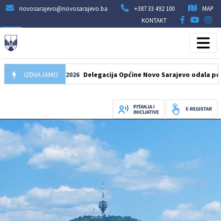
novosarajevo@novosarajevo.ba
+387 33 492 100
MAP
KONTAKT
IZDVAJAMO
07.08.2026
Delegacija Općine Novo Sarajevo odala počast še