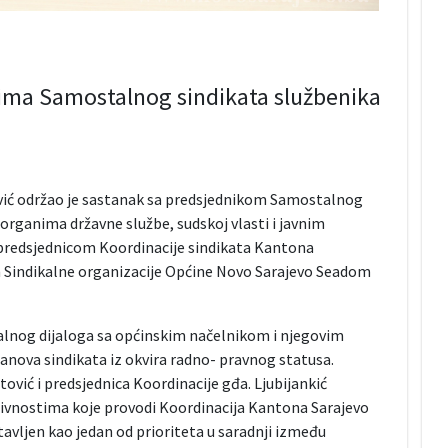
ima Samostalnog sindikata službenika
vić održao je sastanak sa predsjednikom Samostalnog
organima državne službe, sudskoj vlasti i javnim
redsjednicom Koordinacije sindikata Kantona
m Sindikalne organizacije Općine Novo Sarajevo Seadom
jalnog dijaloga sa općinskim načelnikom i njegovim
anova sindikata iz okvira radno- pravnog statusa.
vić i predsjednica Koordinacije gđa. Ljubijankić
ktivnostima koje provodi Koordinacija Kantona Sarajevo
 stavljen kao jedan od prioriteta u saradnji između