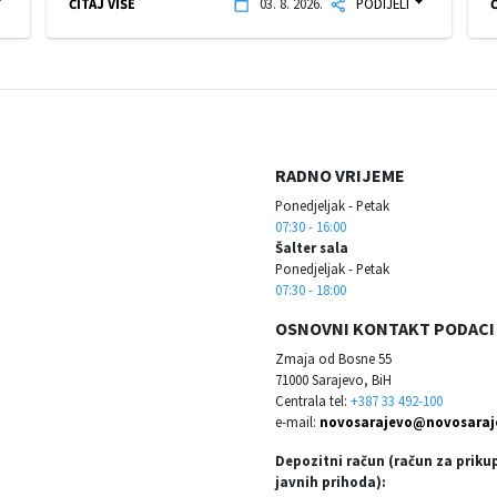
ČITAJ VIŠE
03. 8. 2026.
PODIJELI
Č
RADNO VRIJEME
Ponedjeljak - Petak
07:30 - 16:00
Šalter sala
Ponedjeljak - Petak
07:30 - 18:00
OSNOVNI KONTAKT PODACI
Zmaja od Bosne 55
71000 Sarajevo, BiH
Centrala tel:
+387 33 492-100
e-mail:
novosarajevo@novosaraj
Depozitni račun (račun za priku
javnih prihoda):