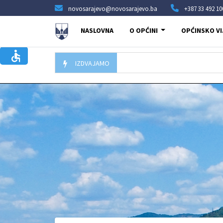
novosarajevo@novosarajevo.ba
+387 33 492 10
NASLOVNA
O OPĆINI
OPĆINSKO VI
IZDVAJAMO