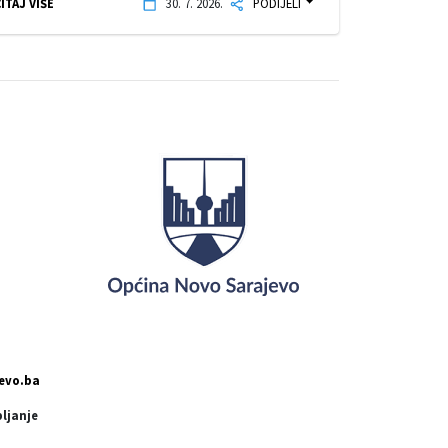
ITAJ VIŠE
30. 7. 2026.
PODIJELI
evo.ba
pljanje