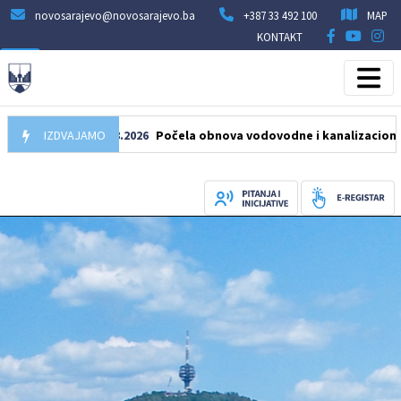
novosarajevo@novosarajevo.ba
+387 33 492 100
MAP
KONTAKT
IZDVAJAMO
05.08.2026
Počela obnova vodovodne i kanalizacione mreže