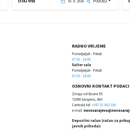
ČITAJ VIŠE
03. 8. 2026.
PODIJELI
Č
RADNO VRIJEME
Ponedjeljak - Petak
07:30 - 16:00
Šalter sala
Ponedjeljak - Petak
07:30 - 18:00
OSNOVNI KONTAKT PODACI
Zmaja od Bosne 55
71000 Sarajevo, BiH
Centrala tel:
+387 33 492-100
e-mail:
novosarajevo@novosaraj
Depozitni račun (račun za priku
javnih prihoda):