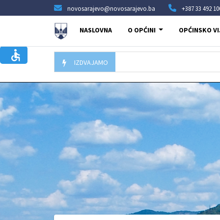
novosarajevo@novosarajevo.ba
+387 33 492 10
NASLOVNA
O OPĆINI
OPĆINSKO VI
IZDVAJAMO