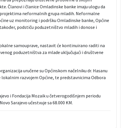
ekte. Članovi i članice Omladinske banke imaju ulogu da
ci projektima neformalnih grupa mladih. Neformalne
 Općine uz monitoring i podršku Omladinske banke, Općine
 također, podstiču poduzetništvo mladih i donose i
okalne samouprave, nastavit će kontinuirano raditi na
tvenog poduzetništva za mlade uključujući i društvene
organizacija uručene su Općinskom načelniku dr. Hasanu
je lokalnim razvojem Općine, te predstavnicima Odbora
ajevo i Fondacija Mozaik u četverogodišnjem periodu
Novo Sarajevo učestvuje sa 68.000 KM.