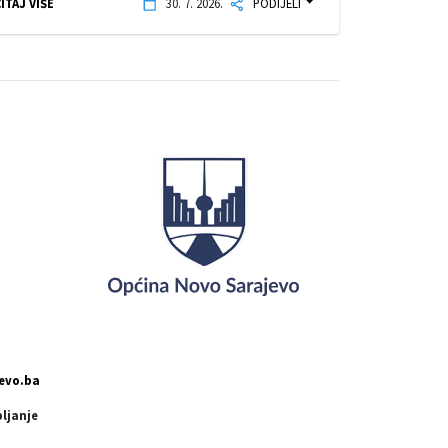
ITAJ VIŠE
30. 7. 2026.
PODIJELI
evo.ba
pljanje