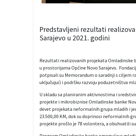
Predstavljeni rezultati realizo
Sarajevo u 2021. godini
Rezultati realizovanih projekata Omladinske b
u prostorijama Općine Novo Sarajevo. Fondacij
potpisali su Memorandum o saradnji s ciljem 
uključujući i podršku razvoju poduzetništva mla
U skladu sa planiranim aktivnostima i sredstvim
projekte i mikrobiznise Omladinske banke Novo
devet projekata neformalnih grupa mladih i je
23.500,00 KM, dok su doprinosi neformalnih gru
projekte prošlo je 78 volontera, a obuhvatili s
Program Omladinske banke omogućava mladim