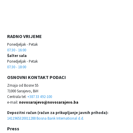
RADNO VRIJEME
Ponedjeljak - Petak
07:30 - 16:00
Šalter sala
Ponedjeljak - Petak
07:30 - 18:00
OSNOVNI KONTAKT PODACI
Zmaja od Bosne 55
71000 Sarajevo, BiH
Centrala tel:
+387 33 492-100
e-mail:
novosarajevo@novosarajevo.ba
Depozitni račun (račun za prikupljanje javnih prihoda):
1411965320011288 Bosna Bank International d.d.
Press