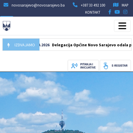
novosarajevo@novosarajevo.ba
+387 33 492 100
MAP
KONTAKT
IZDVAJAMO
07.08.2026
Delegacija Općine Novo Sarajevo odala počast še