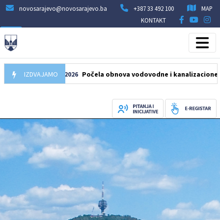
novosarajevo@novosarajevo.ba
+387 33 492 100
MAP
KONTAKT
IZDVAJAMO
05.08.2026
Počela obnova vodovodne i kanalizacione mreže u 