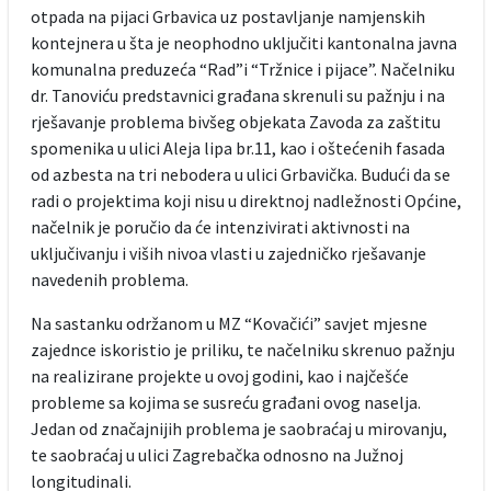
otpada na pijaci Grbavica uz postavljanje namjenskih
kontejnera u šta je neophodno uključiti kantonalna javna
komunalna preduzeća “Rad”i “Tržnice i pijace”. Načelniku
dr. Tanoviću predstavnici građana skrenuli su pažnju i na
rješavanje problema bivšeg objekata Zavoda za zaštitu
spomenika u ulici Aleja lipa br.11, kao i oštećenih fasada
od azbesta na tri nebodera u ulici Grbavička. Budući da se
radi o projektima koji nisu u direktnoj nadležnosti Općine,
načelnik je poručio da će intenzivirati aktivnosti na
uključivanju i viših nivoa vlasti u zajedničko rješavanje
navedenih problema.
Na sastanku održanom u MZ “Kovačići” savjet mjesne
zajednce iskoristio je priliku, te načelniku skrenuo pažnju
na realizirane projekte u ovoj godini, kao i najčešće
probleme sa kojima se susreću građani ovog naselja.
Jedan od značajnijih problema je saobraćaj u mirovanju,
te saobraćaj u ulici Zagrebačka odnosno na Južnoj
longitudinali.