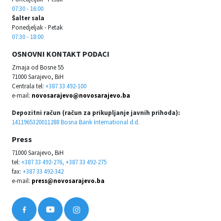
07:30 - 16:00
Šalter sala
Ponedjeljak - Petak
07:30 - 18:00
OSNOVNI KONTAKT PODACI
Zmaja od Bosne 55
71000 Sarajevo, BiH
Centrala tel:
+387 33 492-100
e-mail:
novosarajevo@novosarajevo.ba
Depozitni račun (račun za prikupljanje javnih prihoda):
1411965320011288 Bosna Bank International d.d.
Press
71000 Sarajevo, BiH
tel:
+387 33 492-276, +387 33 492-275
fax:
+387 33 492-342
e-mail:
press@novosarajevo.ba