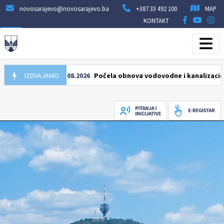
novosarajevo@novosarajevo.ba
+387 33 492 100
MAP
KONTAKT
IZDVAJAMO
05.08.2026
Počela obnova vodovodne i kanalizacione mre