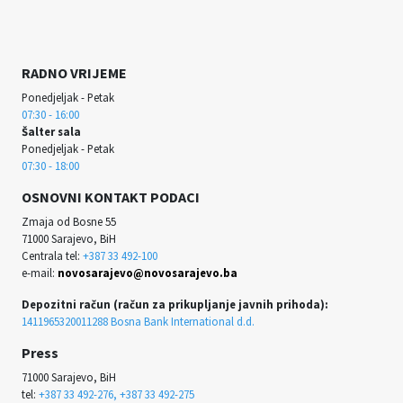
RADNO VRIJEME
Ponedjeljak - Petak
07:30 - 16:00
Šalter sala
Ponedjeljak - Petak
07:30 - 18:00
OSNOVNI KONTAKT PODACI
Zmaja od Bosne 55
71000 Sarajevo, BiH
Centrala tel:
+387 33 492-100
e-mail:
novosarajevo@novosarajevo.ba
Depozitni račun (račun za prikupljanje javnih prihoda):
1411965320011288 Bosna Bank International d.d.
Press
71000 Sarajevo, BiH
tel:
+387 33 492-276, +387 33 492-275